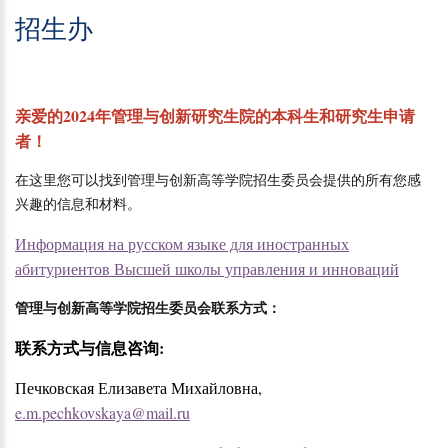
招生办
亲爱的2024年管理与创新研究生院的本科生和研究生申请
者！
在这里您可以找到管理与创新高等学院招生委员会提供的所有您感
兴趣的信息和材料。
Информация на русском языке для иностранных
абитуриентов Высшей школы управления и инноваций
管理与创新高等学院招生委员会联系方式
：
联系方式与信息咨询:
Печковская Елизавета Михайловна,
e.m.pechkovskaya@mail.ru