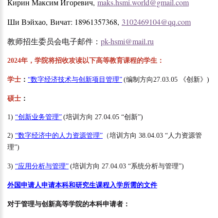
Кирин Максим Игоревич,
maks.hsmi.world@gmail.com
Ши Вэйхао,
Вичат: 18961357368,
3102469104@qq.com
教师招生委员会电子邮件：
pk-hsmi@mail.ru
2024
年
，
学院将招收攻读以下高等教育课程的学生
：
学士
：
“
数字经济技术与创新项目管理
”
(
编制方向
27.03.05
《创新》
)
硕士
：
1)
“
创新业务管理
”
(
培训方向
27.04.05 “
创新
”)
2)
“
数字经济中的人力资源管理
”
（
培训方向
38.04.03 “
人力资源管
理
”)
3)
“
应用分析与管理
”
(
培训方向
27.04.03 “
系统分析与管理
”)
外国申请人申请本科和研究生课程入学所需的文件
对于管理与创新高等学院的本科申请者：