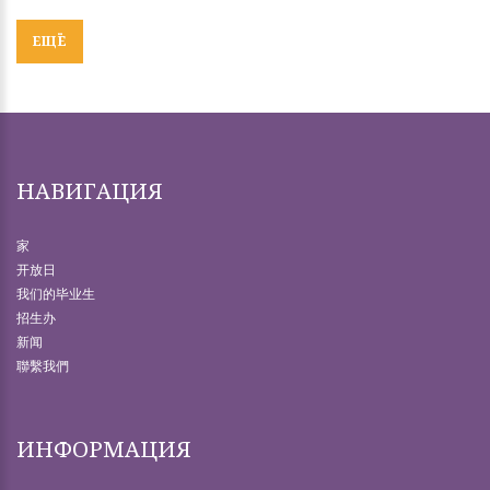
ЕЩЁ
НАВИГАЦИЯ
家
开放日
我们的毕业生
招生办
新闻
聯繫我們
ИНФОРМАЦИЯ