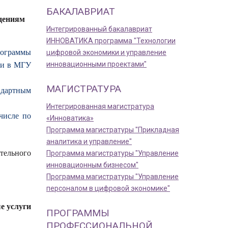
БАКАЛАВРИАТ
дениям
Интегрированный бакалавриат
ИННОВАТИКА программа "Технологии
рограммы
цифровой экономики и управление
ли в МГУ
инновационными проектами"
МАГИСТРАТУРА
ндартным
Интегрированная магистратура
числе по
«Инноватика»
Программа магистратуры "Прикладная
аналитика и управление"
тельного
Программа магистратуры "Управление
инновационным бизнесом"
Программа магистратуры "Управление
персоналом в цифровой экономике"
е услуги
ПРОГРАММЫ
ПРОФЕССИОНАЛЬНОЙ