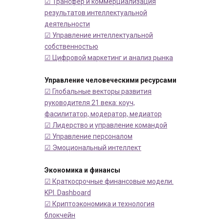
☑ Трансфер и коммерциализация
результатов интеллектуальной
деятельности
☑ Управление интеллектуальной
собственностью
☑ Цифровой маркетинг и анализ рынка
Управление человеческими ресурсами
☑ Глобальные векторы развития
руководителя 21 века: коуч,
фасилитатор, модератор, медиатор
☑ Лидерство и управление командой
☑ Управление персоналом
☑ Эмоциональный интеллект
Экономика и финансы
☑ Краткосрочные финансовые модели.
KPI. Dashboard
☑ Криптоэкономика и технология
блокчейн