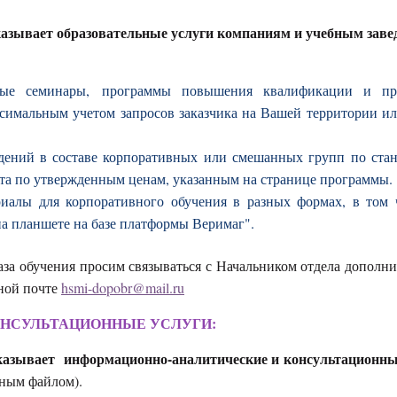
зывает образовательные услуги компаниям и учебным заве
анные семинары, программы повышения квалификации и п
ксимальным учетом запросов заказчика на Вашей территории и
едений в составе корпоративных или смешанных групп по ста
а по утвержденным ценам, указанным на странице программы.
риалы для корпоративного обучения в разных формах, в том 
а планшете на базе платформы Веримаг".
за обучения просим связываться с Начальником отдела дополни
нной почте
hsmi-dopobr@mail.ru
НСУЛЬТАЦИОННЫЕ УСЛУГИ:
азывает информационно-аналитические и консультационны
ьным файлом).