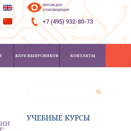
+7 (495) 932-80-73
И
КЛУБ ВЫПУСНИКОВ
КОНТАКТЫ
ФОРМА ПОИСКА
Поиск
УЧЕБНЫЕ КУРСЫ
ГИИ
И"