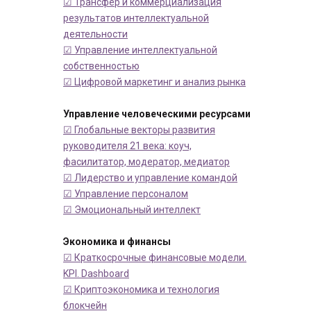
☑ Трансфер и коммерциализация
результатов интеллектуальной
деятельности
☑ Управление интеллектуальной
собственностью
☑ Цифровой маркетинг и анализ рынка
Управление человеческими ресурсами
☑ Глобальные векторы развития
руководителя 21 века: коуч,
фасилитатор, модератор, медиатор
☑ Лидерство и управление командой
☑ Управление персоналом
☑ Эмоциональный интеллект
Экономика и финансы
☑ Краткосрочные финансовые модели.
KPI. Dashboard
☑ Криптоэкономика и технология
блокчейн