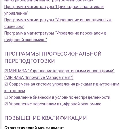
Интегрированная магистратура «Инноватика»
Программа магистратуры "Прикладная аналитика и
управление"
Программа магистратуры "Управление инновационным
бизнесом"
Программа магистратуры "Управление персоналом в
цифровой экономике"
ПРОГРАММЫ ПРОФЕССИОНАЛЬНОЙ
ПЕРЕПОДГОТОВКИ
☑ MINI-MBA "Управление корпоративными инновациями"
(MINI-MBA "Innovative Management")
☑ Современная система управления рисками и внутренним
контролем
☑ Управление бизнесом в условиях неопределенности
☑ Управление персоналом в цифровой экономике
ПОВЫШЕНИЕ КВАЛИФИКАЦИИ
Стратегический менеджмент