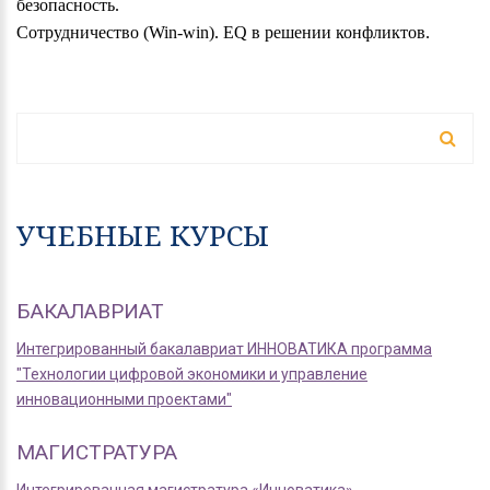
безопасность.
Сотрудничество (Win-win). E
Q
в решении конфликтов.
ФОРМА ПОИСКА
Поиск
УЧЕБНЫЕ КУРСЫ
БАКАЛАВРИАТ
Интегрированный бакалавриат ИННОВАТИКА программа
"Технологии цифровой экономики и управление
инновационными проектами"
МАГИСТРАТУРА