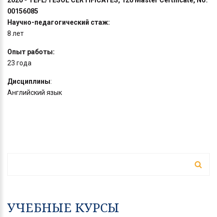
2020 - TEFL/TESOL CERTIFICATES, 120 Master Certificate, No.
00156085
Научно-педагогический стаж:
8 лет
Опыт работы:
23 года
Дисциплины
:
Английский язык
ФОРМА ПОИСКА
Поиск
УЧЕБНЫЕ КУРСЫ