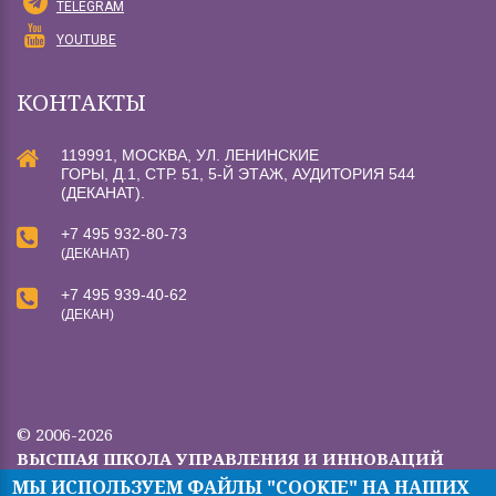
TELEGRAM
YOUTUBE
КОНТАКТЫ
119991, МОСКВА, УЛ. ЛЕНИНСКИЕ
ГОРЫ, Д.1, СТР. 51, 5-Й ЭТАЖ, АУДИТОРИЯ 544
(ДЕКАНАТ).
+7 495 932-80-73
(ДЕКАНАТ)
+7 495 939-40-62
(ДЕКАН)
© 2006-2026
ВЫСШАЯ ШКОЛА УПРАВЛЕНИЯ И ИННОВАЦИЙ
МГУ.
МЫ ИСПОЛЬЗУЕМ ФАЙЛЫ "COOKIE" НА НАШИХ