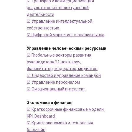
☑ Трансфер и коммерциализация
результатов интеллектуальной
деятельности
☑ Управление интеллектуальной
собственностью
☑ Цифровой маркетинг и анализ рынка
Управление человеческими ресурсами
☑ Глобальные векторы развития
руководителя 21 века: коуч,
фасилитатор, модератор, медиатор
☑ Лидерство и управление командой
☑ Управление персоналом
☑ Эмоциональный интеллект
Экономика и финансы
☑ Краткосрочные финансовые модели.
KPI. Dashboard
☑ Криптоэкономика и технология
блокчейн