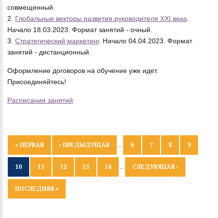
совмещенный.
2.
Глобальные векторы развития руководителя XXI века
.
Начало 18.03.2023. Формат занятий - очный.
3.
Стратегический маркетинг
. Начало 04.04.2023. Формат
занятий - дистанционный.
Оформление договоров на обучение уже идет.
Присоединяйтесь!
Расписания занятий
СТРАНИЦЫ
« ПЕРВАЯ
‹ ПРЕДЫДУЩАЯ
…
6
7
8
9
10
11
12
13
14
…
СЛЕДУЮЩАЯ ›
ПОСЛЕДНЯЯ »