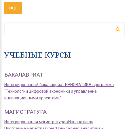
ЕЩЁ
ФОРМА ПОИСКА
Поиск
УЧЕБНЫЕ КУРСЫ
БАКАЛАВРИАТ
Интегрированный бакалавриат ИННОВАТИКА программа
"Технологии цифровой экономики и управление
инновационными проектами"
МАГИСТРАТУРА
Интегрированная магистратура «Инноватика»
Программа магистратуры "Прикладная аналитика и