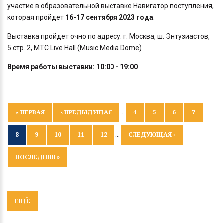
участие в образовательной выставке Навигатор поступления,
которая пройдет
16-17 сентября 2023 года
.
Выставка пройдет очно по адресу: г. Москва, ш. Энтузиастов,
5 стр. 2, МТС Live Hall (Music Media Dome)
Время работы выставки:
10:00 - 19:00
СТРАНИЦЫ
« ПЕРВАЯ
‹ ПРЕДЫДУЩАЯ
…
4
5
6
7
8
9
10
11
12
…
СЛЕДУЮЩАЯ ›
ПОСЛЕДНЯЯ »
ЕЩЁ