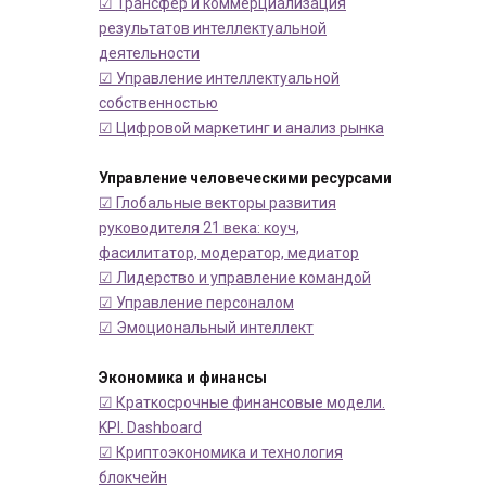
☑ Трансфер и коммерциализация
результатов интеллектуальной
деятельности
☑ Управление интеллектуальной
собственностью
☑ Цифровой маркетинг и анализ рынка
Управление человеческими ресурсами
☑ Глобальные векторы развития
руководителя 21 века: коуч,
фасилитатор, модератор, медиатор
☑ Лидерство и управление командой
☑ Управление персоналом
☑ Эмоциональный интеллект
Экономика и финансы
☑ Краткосрочные финансовые модели.
KPI. Dashboard
☑ Криптоэкономика и технология
блокчейн