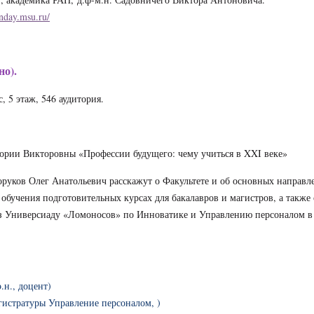
enday.msu.ru/
о).
, 5 этаж, 546 аудитория.
тории Викторовны «Профессии будущего: чему учиться в XXI веке»
соруков Олег Анатольевич расскажут о Факультете и об основных направл
 обучения подготовительных курсах для бакалавров и магистров, а также 
ез Универсиаду «Ломоносов» по Инноватике и Управлению персоналом в
.н., доцент)
гистратуры Управление персоналом, )