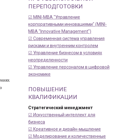
ПЕРЕПОДГОТОВКИ
☑ MINI-MBA "Управление
корпоративными инновациями" (MINI-
MBA "Innovative Management")
☑ Современная система управления
рисками и внутренним контролем
☑ Управление бизнесом в условиях
неопределенности
☑ Управление персоналом в цифровой
экономике
ениях
о
ПОВЫШЕНИЕ
КВАЛИФИКАЦИИ
Стратегический менеджмент
☑ Искусственный интеллект для
бизнеса
☑ Креативное и дизайн-мышление
☑ Моделирование и количественные