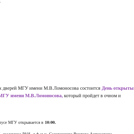
4
День открыты
х дверей МГУ имени М.В.Ломоносова состоится
МГУ имени М.В.Ломоносова,
который пройдет в очном и
10:00.
рпусе МГУ открывается в
 академика РАН, д.ф-м.н. Садовничего Виктора Антоновича.