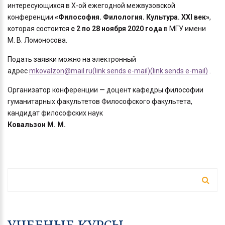
интересующихся в Х-ой ежегодной межвузовской
конференции
«Философия. Филология. Культура. ХХI век»
,
которая состоится
с 2 по 28 ноября 2020 года
в МГУ имени
М. В. Ломоносова.
Подать заявки можно на электронный
адрес
mkovalzon@mail.ru(link sends e-mail)(link sends e-mail)
.
Организатор конференции — доцент кафедры философии
гуманитарных факультетов Философского факультета,
кандидат философских наук
Ковальзон М. М.
ФОРМА ПОИСКА
Поиск
УЧЕБНЫЕ КУРСЫ