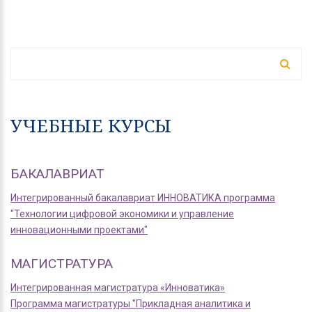
ФОРМА ПОИСКА
Поиск
УЧЕБНЫЕ КУРСЫ
БАКАЛАВРИАТ
Интегрированный бакалавриат ИННОВАТИКА программа
"Технологии цифровой экономики и управление
инновационными проектами"
МАГИСТРАТУРА
Интегрированная магистратура «Инноватика»
Программа магистратуры "Прикладная аналитика и