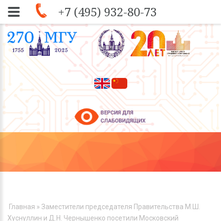
+7 (495) 932-80-73
Skip to navigation
Перейти к основному содержанию
ВЫ ЗДЕСЬ
Главная
» Заместители председателя Правительства М.Ш.
Хуснуллин и Д.Н. Чернышенко посетили Московский