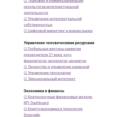
☑ Трансфер и коммерциализация
результатов интеллектуальной
деятельности
☑ Управление интеллектуальной
собственностью
☑ Цифровой маркетинг и анализ рынка
Управление человеческими ресурсами
☑ Глобальные векторы развития
руководителя 21 века: коуч,
фасилитатор, модератор, медиатор
☑ Лидерство и управление командой
☑ Управление персоналом
☑ Эмоциональный интеллект
Экономика и финансы
☑ Краткосрочные финансовые модели.
KPI. Dashboard
☑ Криптоэкономика и технология
блокчейн