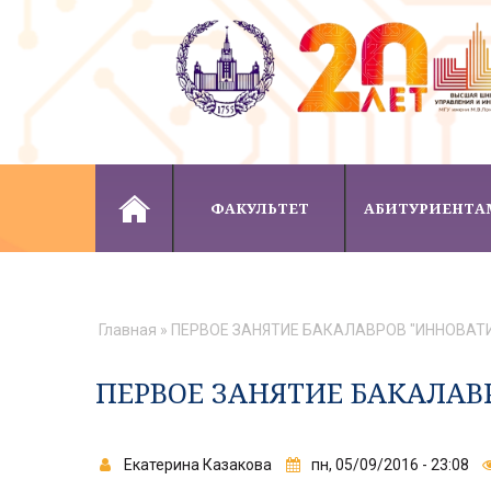
Skip to navigation
Перейти к основному содержанию
ФАКУЛЬТЕТ
АБИТУРИЕНТА
ВЫ ЗДЕСЬ
Главная
» ПЕРВОЕ ЗАНЯТИЕ БАКАЛАВРОВ "ИННОВАТ
ПЕРВОЕ ЗАНЯТИЕ БАКАЛАВ
Екатерина Казакова
пн, 05/09/2016 - 23:08