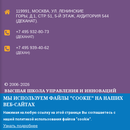
119991, МОСКВА, УЛ. ЛЕНИНСКИЕ
ГОРЫ, Д.1, СТР. 51, 5-Й ЭТАЖ, АУДИТОРИЯ 544
(ДЕКАНАТ).
+7 495 932-80-73
(ДЕКАНАТ)
+7 495 939-40-62
(ДЕКАН)
© 2006-2026
ВЫСШАЯ ШКОЛА УПРАВЛЕНИЯ И ИННОВАЦИЙ
МГУ.
МЫ ИСПОЛЬЗУЕМ ФАЙЛЫ "COOKIE" НА НАШИХ
Все права защищены.
ВЕБ-САЙТАХ
Версия для ПК
Нажимая на любую ссылку на этой странице Вы соглашаетесь с
нашей политикой использования файлов "cookie".
Узнать подробнее